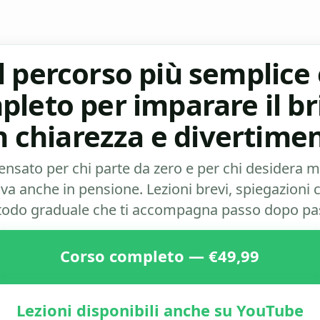
l percorso più semplice
leto per imparare il b
n chiarezza e divertimen
nsato per chi parte da zero e per chi desidera 
va anche in pensione. Lezioni brevi, spiegazioni 
odo graduale che ti accompagna passo dopo pa
Corso completo — €49,99
Lezioni disponibili anche su YouTube