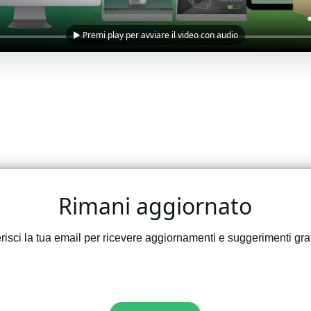
▶️ Premi play per avviare il video con audio
Rimani aggiornato
risci la tua email per ricevere aggiornamenti e suggerimenti grat