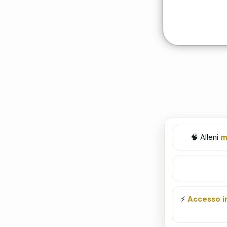
🧠 Alleni
m
⚡️
Accesso 