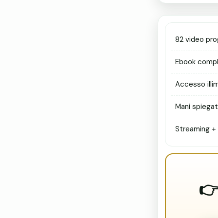
82 video prog
Ebook comple
Accesso illi
Mani spiegat
Streaming +
👉