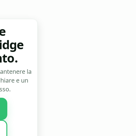
 e
ridge
to.
mantenere la
chiare e un
sso.