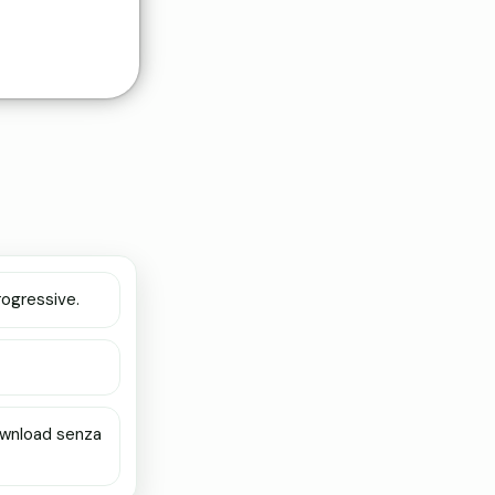
rogressive.
ownload senza