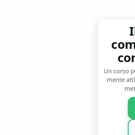
I
comp
co
Un corso pe
mente atti
met