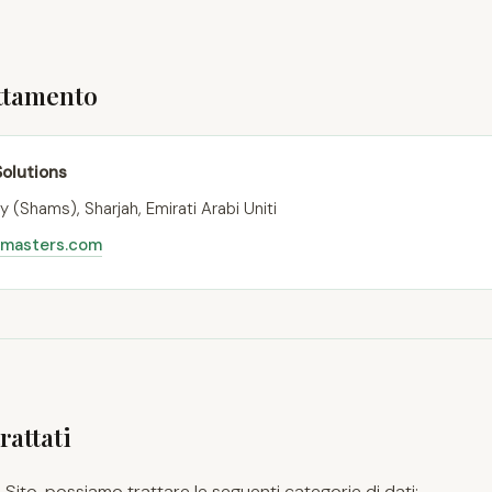
attamento
Solutions
y (Shams), Sharjah, Emirati Arabi Uniti
emasters.com
rattati
 Sito, possiamo trattare le seguenti categorie di dati: