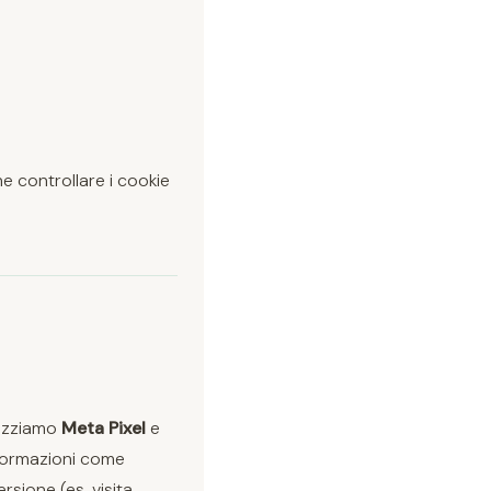
e controllare i cookie
lizziamo
Meta Pixel
e
nformazioni come
rsione (es. visita