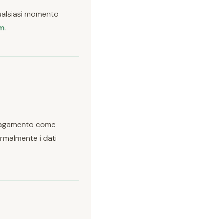
 qualsiasi momento
om
.
i pagamento come
rmalmente i dati