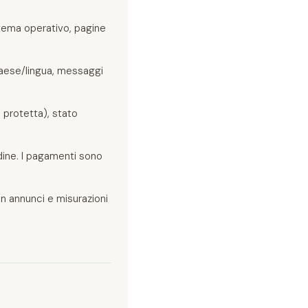
sistema operativo, pagine
aese/lingua, messaggi
a protetta), stato
rdine. I pagamenti sono
con annunci e misurazioni