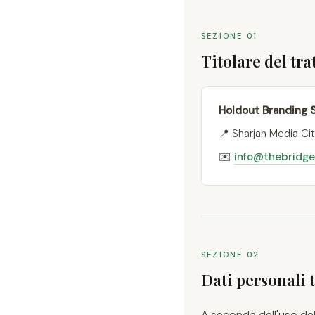
SEZIONE 01
Titolare del tr
Holdout Branding 
📍 Sharjah Media Cit
✉️
info@thebridg
SEZIONE 02
Dati personali t
A seconda dell'uso del